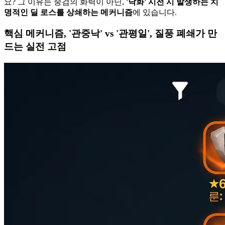
요? 그 이유는 중검의 화력이 아닌,
'낙화' 시전 시 발생하는 치
명적인 딜 로스를 상쇄하는 메커니즘
에 있습니다.
핵심 메커니즘, '관중낙' vs '관평일', 질풍 폐쇄가 만
드는 실전 고점